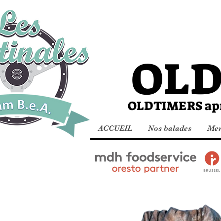
Les 
OL
OLDTIMERS après
ACCUEIL
Nos balades
Mem