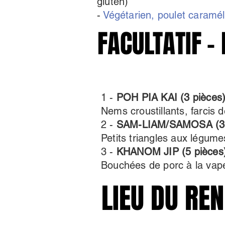
gluten)
-
Végétarien, poulet caramé
FA
FA
1 -
POH PIA KAI (3 pièces
Nems croustillants, farcis 
2 -
SAM-LIAM/SAMOSA (3 
Petits triangles aux légume
3 -
KHANOM JIP (5 pièces
Bouchées de porc à la vap
LIEU DU RE
LIEU DU RE