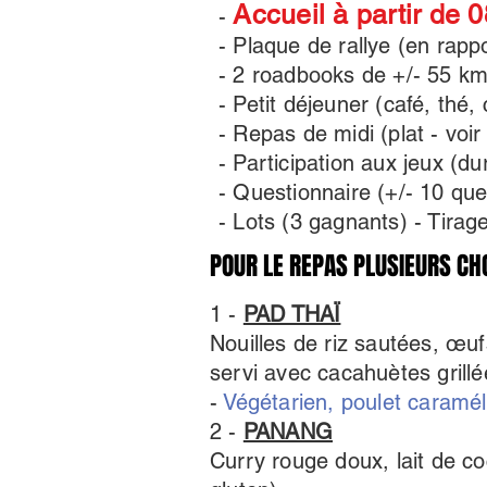
Accueil à partir de 
-
- Plaque de rallye (en rapp
- 2 roadbooks de +/- 55 km 
- Petit déjeuner (café, thé,
- Repas de midi (plat - voi
- Participation aux jeux (du
- Questionnaire (+/- 10 que
- Lots (3 gagnants) - Tirag
POUR LE REPAS PLUSIEURS CHOI
POUR LE REPAS PLUSIEURS CHOI
1 -
PAD THAÏ
Nouilles de riz sautées, œuf
servi avec cacahuètes grillée
-
Végétarien, poulet caramé
2 -
PANANG
Curry rouge doux, lait de co