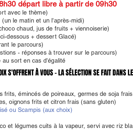
08h30 départ libre à partir de 09h30
ort avec le thème)
(un le matin et un l'après-midi)
 choco chaud, jus de fruits + viennoiserie)
r ci-dessous + dessert Glacé)
rant le parcours)
stions - réponses à trouver sur le parcours)
e au sort en cas d'égalité
X S'OFFRENT À VOUS - LA SÉLECTION SE FAIT DANS LE
X S'OFFRENT À VOUS - LA SÉLECTION SE FAIT DANS LE
s frits, émincés de poireaux, germes de soja frai
s, oignons frits et citron frais (sans gluten)
lisé ou Scampis (aux choix)
co et légumes cuits à la vapeur, servi avec riz bl