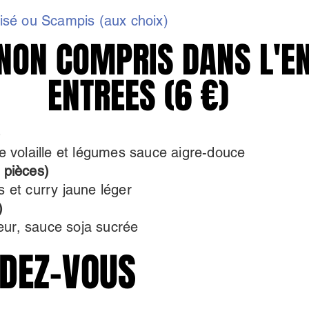
lisé ou Scampis (aux choix)
CULTATIF - NON COMPRIS DANS
CULTATIF - NON COMPRIS DANS
ENTREES (6 €)
ENTREES (6 €)
)
de volaille et légumes sauce aigre-douce
pièces)
s et curry jaune léger
)
eur, sauce soja sucrée
NDEZ-VOUS
NDEZ-VOUS