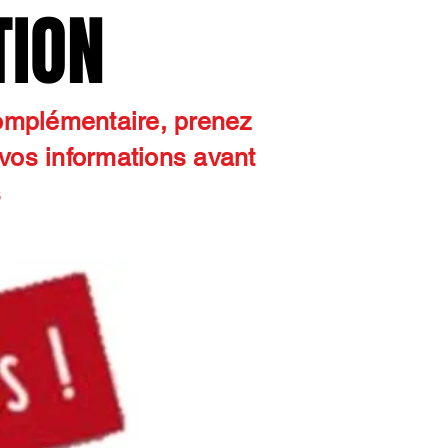
TION
TION
complémentaire, prenez
 vos informations avant
s