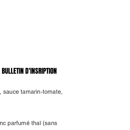
 BULLETIN D'INSRIPTION
 BULLETIN D'INSRIPTION
s, sauce tamarin-tomate,
anc parfumé thaï (sans