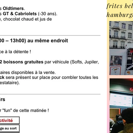
frites be
hamburge