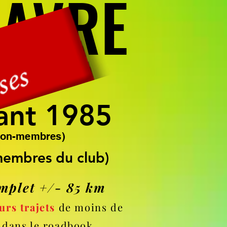
WAVRE
WAVRE
026
ant 1985
ant 1985
 non-membres)
membres du club)
membres du club)
mplet +/- 85 km
urs trajets
de moins de
 dans le roadbook