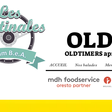
Les 
OL
OLDTIMERS après
ACCUEIL
Nos balades
Mem