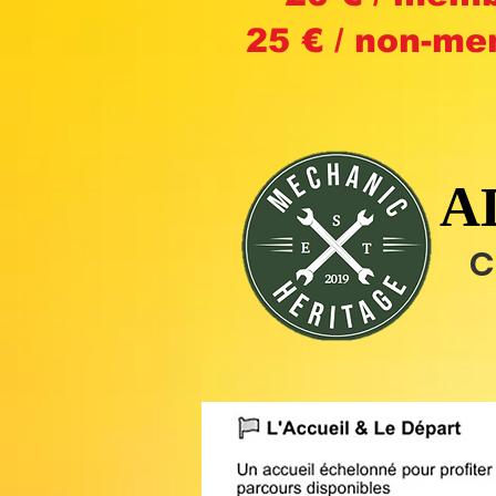
25 € / non-m
A
A
C