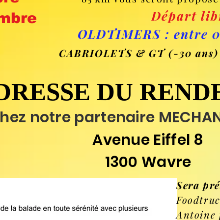
Départ lib
embre
OLDTIMERS : entre 0
CABRIOLETS & GT (-30 ans) : 
DRESSE DU REND
DRESSE DU REND
hez notre partenaire MECHA
Avenue Eiffel 8
1300 Wavre
Sera pré
Foodtruc
Antoine 