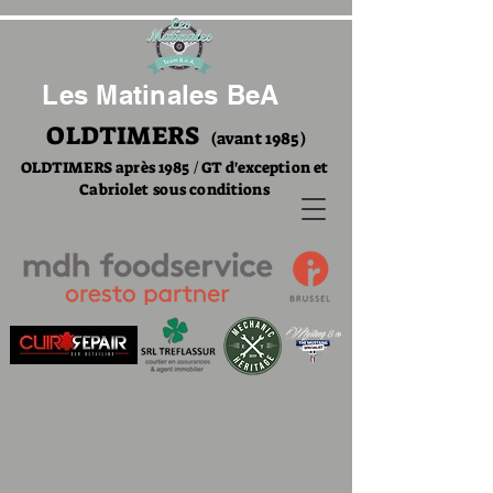
Les Matinales BeA
OLDTIMERS
(avant 1985)
OLDTIMERS après 1985 / GT d'exception et
Cabriolet sous conditions